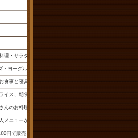
–
3,500円
4,100円
–
1,300円
2,600円
1,500円
–
–
無料
無料
無料
料理・サラダ・デザート・ライス・コーヒー紅茶
ダ・ヨーグルト等・ロールパン・コーヒー紅茶
お食事と寝具の有り無しが選べます
ライス、朝食ロールパンはお替りできます
さんのお料理を取り分けてどうぞ！
人メニューから品数を少なくしてお出ししています
00円で販売。バスタオル200円・浴衣300円でレンタルとなり