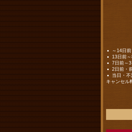
～14日
13日前～
7日前～
2日前・
当日・不
キャンセル