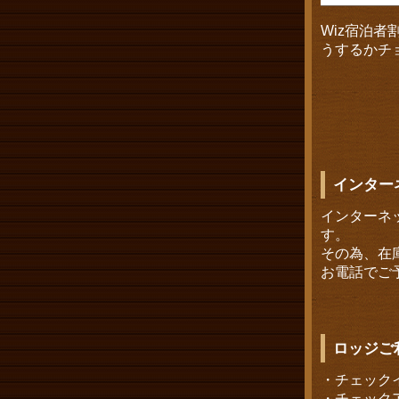
Wiz宿泊
うするかチ
インター
インターネ
す。
その為、在
お電話でご
ロッジご
・チェックイ
・チェックア