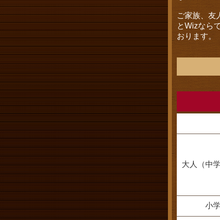
ご家族、友
とWizな
おります。
大人（中
小