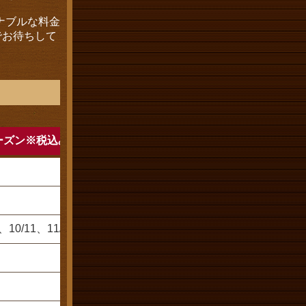
ナブルな料金
でお待ちして
シーズン※税込み料金
素泊まり
朝食付き
夕食付き
6,300円
7,800円
9,300円
10/11、11/22）
7,300円
8,800円
10,300円
SALE6,300円！
4,800円
5,700円
6,600円