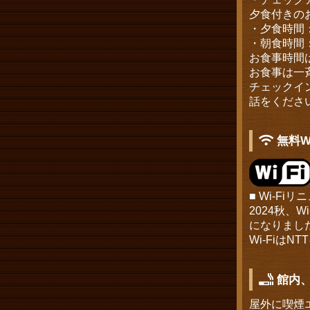
夕食付きの
・夕食時間：18
・朝食時間：7:
お食事時間
お食事は一
チェックイ
話をくださ
無料W
■ Wi-F
2024秋、
になりまし
Wi-FiはNT
館内
屋外に喫煙