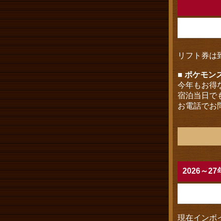
リフト券は
■ ポケモ
今年もお得
宿泊当日で
お電話でお
2026～
現在インボ