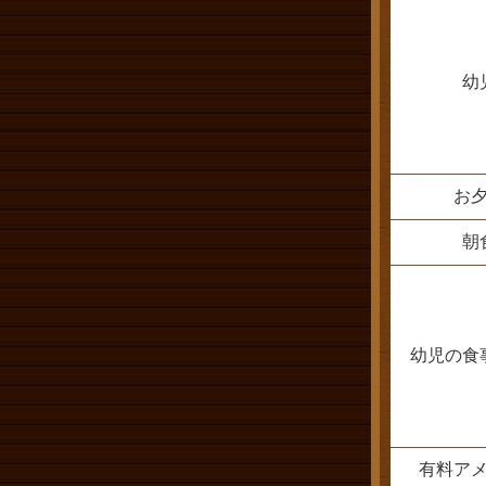
幼
お
朝
幼児の食
有料ア