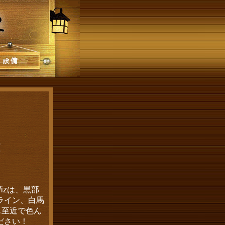
！
izは、黒部
ライン、白馬
も至近で色ん
ださい！