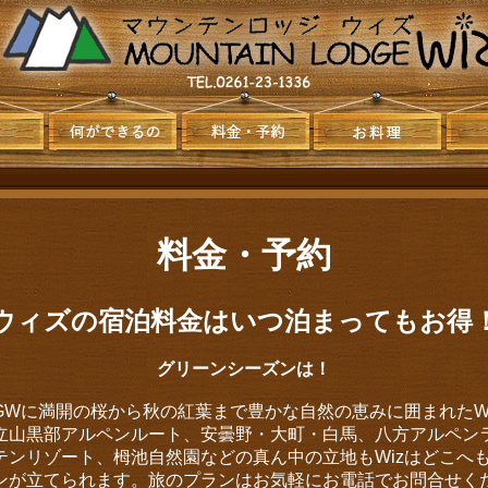
料金・予約
ウィズの宿泊料金はいつ泊まってもお得
グリーンシーズンは！
GWに満開の桜から秋の紅葉まで豊かな自然の恵みに囲まれたW
立山黒部アルペンルート、安曇野・大町・白馬、八方アルペン
テンリゾート、栂池自然園などの真ん中の立地もWizはどこへ
ンが立てられます。旅のプランはお気軽にお電話でお問合せく